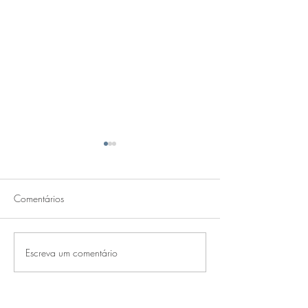
Comentários
EBAC
EBAC ONLINE
Escreva um comentário