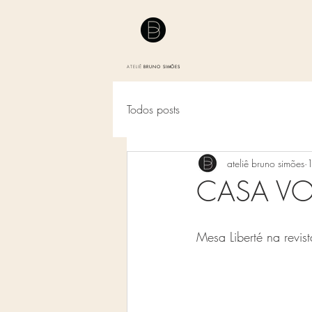
ATELIÊ
BRUNO SIMÕES
Todos posts
ateliê bruno simões
CASA V
Mesa Liberté na revi