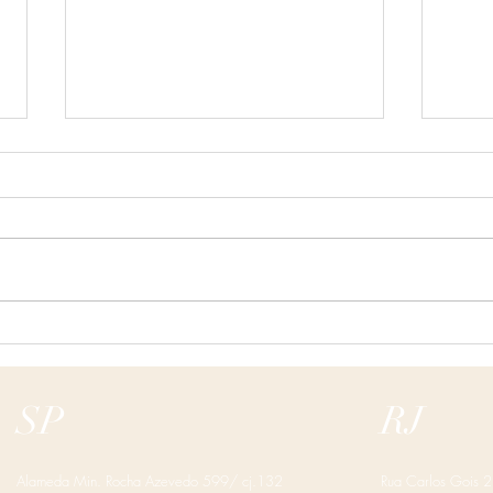
EBA
EBAC ONLINE
SP
RJ
Alameda Min. Rocha Azevedo 599/ cj.132
Rua Carlos Gois 