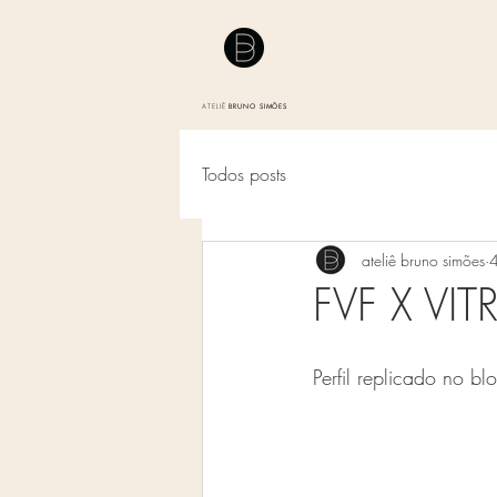
ATELIÊ
BRUNO SIMÕES
Todos posts
ateliê bruno simões
4
FVF X VIT
Perfil replicado no bl