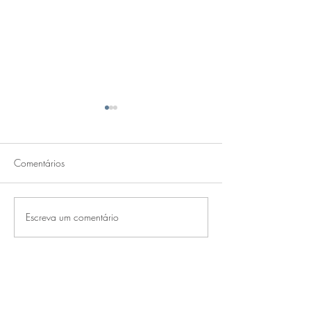
Comentários
EBAC
EBAC ONLINE
Escreva um comentário
CONTATO