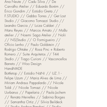
Ana Neute // Cadu Silva // De
Carvalho Atelier // Eduardo Borém //
Érico Gondim // Estúdio Greta //
F.STUDIO // Gabbo Torres // Get Lost
Studio // Giacomo Tomazzi Studio //
Leandro Garcia // Luiza Caldari //
Manu Reyes // Marcos Amato // MoBu
atelier // Noemi Saga Atelier // Nolii
// NS|Studio // O Formigueiro //
Ofício Lenho // Paulo Goldstein //
Rodrigo Ohtake // Rosa Pinc + Roberto
Romero // Suite Arquitetos // T44
Studio // Tiago Curioni // Vasconcellos
Barreto // Woo Design
HandMADE
Bottletop // Estúdio NáNí // UZ.1 -
Felipe Uzum // Maria Alves de Lima //
Miriam Andraus Pappalardo // Nicole
Toldi // Nicole Tomazi // Nicole
Uurbanus // Papelaria // Paula Juchem
// Renata Meirelles // Sabrina Borges
// Samantha Ortiz // Silvia Beildeck
// Studio Andrea Bandoni // Studio