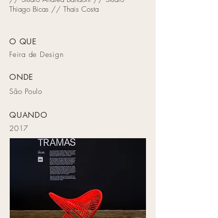
Thiago Bicas // Thais Costa
O QUE
Feira de Design
ONDE
São Poulo
QUANDO
2017