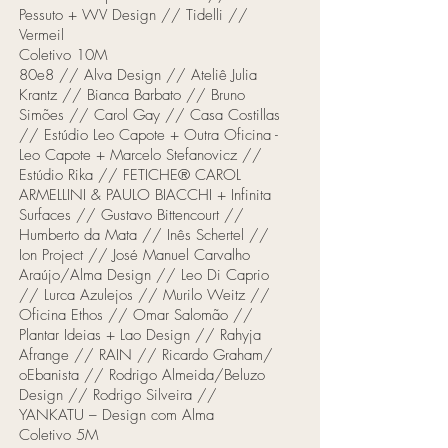
Pessuto + WV Design // Tidelli //
Vermeil​
Coletivo 10M
80e8 // Alva Design // Ateliê Julia
Krantz // Bianca Barbato // Bruno
Simões // Carol Gay // Casa Costillas
// Estúdio Leo Capote + Outra Oficina -
Leo Capote + Marcelo Stefanovicz //
Estúdio Rika // FETICHE® CAROL
ARMELLINI & PAULO BIACCHI + Infinita
Surfaces // Gustavo Bittencourt //
Humberto da Mata // Inês Schertel //
Ion Project // José Manuel Carvalho
Araújo/Alma Design // Leo Di Caprio
// Lurca Azulejos // Murilo Weitz //
Oficina Ethos // Omar Salomão //
Plantar Ideias + Lao Design // Rahyja
Afrange // RAIN // Ricardo Graham/
oEbanista // Rodrigo Almeida/Beluzo
Design // Rodrigo Silveira //
YANKATU – Design com Alma
​Coletivo 5M